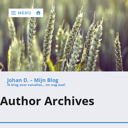
MENU
‹
return

Contact
Johan D. – Mijn Blog
Ik blog over vanalles… en nog wat!
Author Archives