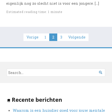
eigenlijk nog zo slecht niet is voor een jongere. […]
Estimated reading time: 1 minute
Berichten
Vorige
1
2
3
Volgende
paginering

Recente berichten
Waarom is een huisdier goed voor jouw mentale