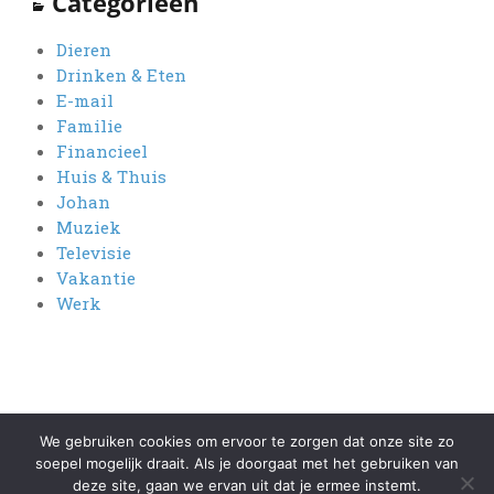
Categorieën
Dieren
Drinken & Eten
E-mail
Familie
Financieel
Huis & Thuis
Johan
Muziek
Televisie
Vakantie
Werk
We gebruiken cookies om ervoor te zorgen dat onze site zo
soepel mogelijk draait. Als je doorgaat met het gebruiken van
Proudly powered by WordPress
|
Theme: Kent by
Pro Theme Design
.
deze site, gaan we ervan uit dat je ermee instemt.