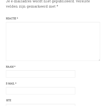
Je e-mailadres wordt niet gepubliceerd.
Vereiste
velden zijn gemarkeerd met
*
REACTIE
*
NAAM
*
E-MAIL
*
SITE