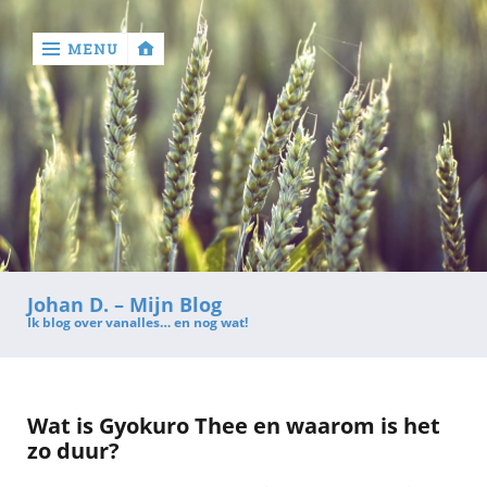
MENU
‹
return

Contact
Johan D. – Mijn Blog
Ik blog over vanalles… en nog wat!
Wat is Gyokuro Thee en waarom is het
zo duur?