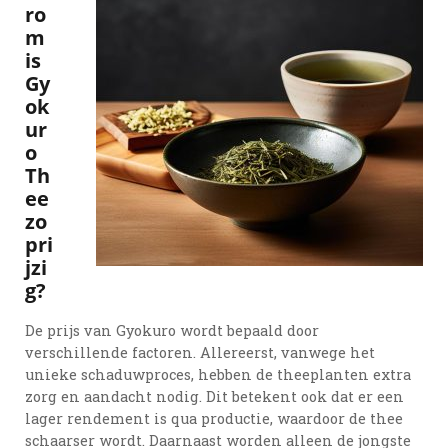
ro
m
is
Gy
ok
ur
o
Th
ee
zo
pri
jzi
g?
De prijs van Gyokuro wordt bepaald door
verschillende factoren. Allereerst, vanwege het
unieke schaduwproces, hebben de theeplanten extra
zorg en aandacht nodig. Dit betekent ook dat er een
lager rendement is qua productie, waardoor de thee
schaarser wordt. Daarnaast worden alleen de jongste