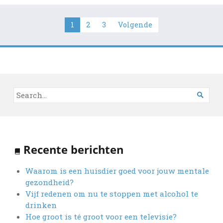
Berichten
1
2
3
Volgende
paginering

Recente berichten
Waarom is een huisdier goed voor jouw mentale
gezondheid?
Vijf redenen om nu te stoppen met alcohol te
drinken
Hoe groot is té groot voor een televisie?