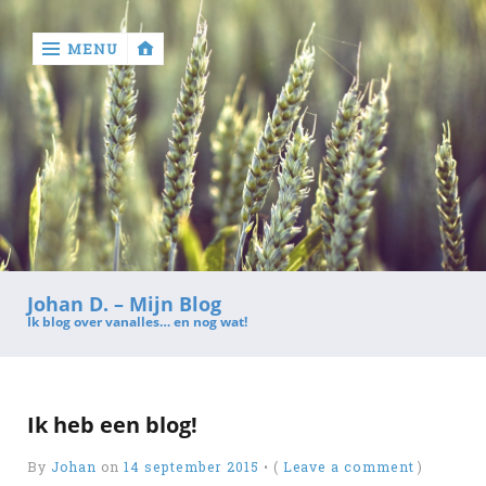
MENU
‹
return

Contact
Johan D. – Mijn Blog
Ik blog over vanalles… en nog wat!
Ik heb een blog!
By
Johan
on
14 september 2015
•
(
Leave a comment
)